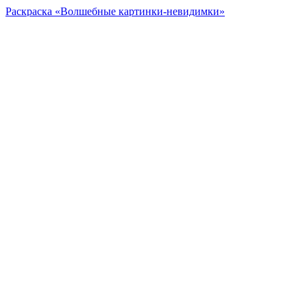
Раскраска «Волшебные картинки-невидимки»
Кот в сапогах
1
40 руб.
Остаток на складе 82шт.
2
0 руб.
40 РУБ
Есть вопросы?
Оставьте заявку!
ЗАКАЗАТЬ ЗВОНОК
Заказать звонок
Ежедневно