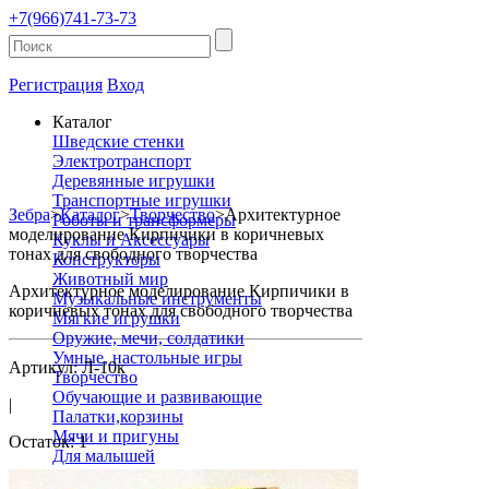
+7(966)741-73-73
Регистрация
Вход
Каталог
Шведские стенки
Электротранспорт
Деревянные игрушки
Транспортные игрушки
Зебра
>
Каталог
>
Творчество
>
Архитектурное
Роботы и трансформеры
моделирование Кирпичики в коричневых
Куклы и Аксессуары
тонах для свободного творчества
Конструкторы
Животный мир
Архитектурное моделирование Кирпичики в
Музыкальные инструменты
коричневых тонах для свободного творчества
Мягкие игрушки
Оружие, мечи, солдатики
Умные, настольные игры
Артикул: Л-10к
Творчество
Обучающие и развивающие
|
Палатки,корзины
Мячи и пригуны
Остаток: 1
Для малышей
Канцтовары