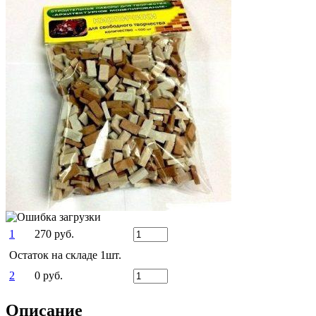
Спортивные и активные игры
Летний Ассортимент
Детский транспорт
Все для Праздника, гелевые шары
Зимний Ассортимент
Детская мебель
О магазине
Доставка и Оплата
Гарантия и возврат
Контакты
1
270 руб.
Остаток на складе 1шт.
2
0 руб.
Описание