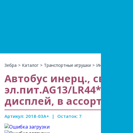
+7(966)74
КАТАЛ
Зебра
>
Каталог
>
Транспортные игрушки
>
Инерционные
>
А
Автобус инерц., свет, з
эл.пит.AG13/LR44*3шт. 
дисплей, в ассортимен
Артикул: 2018-03A+
|
Остаток: 7