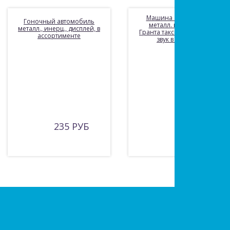
Машина «Технопарк»
Гоночный автомобиль
металл. инерц. Лада
металл., инерц., дисплей, в
Гранта такси 12,5 см, свет+
ассортименте
звук в русс. кор
235 РУБ
505 РУБ
Есть вопросы?