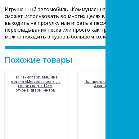
Игрушечный автомобиль «Коммунальная» — яркий и 
сможет использовать во многих целях в процессе игр
выходить на прогулку или играть в песочнице, исполь
перекладывания песка или просто как транспортное 
можно посадить в кузов в большом количестве.
Похожие товары
ТМ Технопарк. Машина
металл «Mercedes-benz gle
Полицейская машина р/у,
coupe спорт» 12см,
4 канала, эл.пит
открыв. двери, инерц.