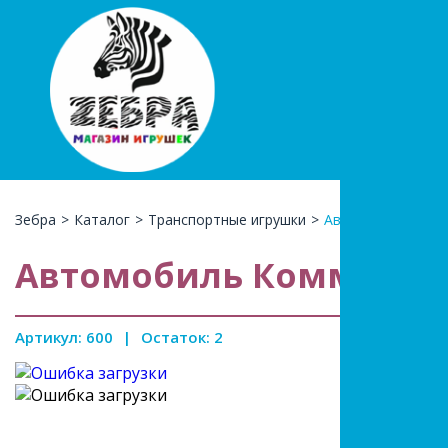
+7(966)74
КАТАЛ
Зебра
>
Каталог
>
Транспортные игрушки
>
Автомобиль Ком
Автомобиль Коммунал
Артикул: 600
|
Остаток: 2