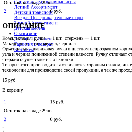
Спортивные и активные игры
Остаток на складе 29шт.
Летний Ассортимент
2
0 руб.
Детский транспорт
Все для Праздника, гелевые шары
Зимний Ассортимент
ОПИСАНИЕ
Детская мебель
О магазине
Комплектация: ручка — 1 шт., стержень — 1 шт.
Доставка и Оплата
Материал: пластик, металл, чернила
Гарантия и возврат
Оригинальная шариковая ручка в цветном непрозрачном корпус
Контакты
узла и чернил пониженной степени вязкости. Ручку отличает 
стержня осуществляется от кнопки.
Товары этого производителя отличаются хорошим стилем, инт
технологии для производства своей продукции, а так же проход
15 руб
В корзину
1
15 руб.
Остаток на складе 29шт.
2
0 руб.
-
+