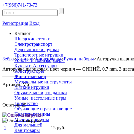
+7(966)741-73-73
Регистрация
Вход
Каталог
Шведские стенки
Электротранспорт
Деревянные игрушки
Транспортные игрушки
Зебра
>
Каталог
>
Канцтовары
>
Ручки, наборы
>
Авторучка шарико
Роботы и трансформеры
Куклы и Аксессуары
Авторучка шариковая, цвет чернил — СИНИЙ, 0,7 mm, 3 цвета
Конструкторы
Животный мир
Музыкальные инструменты
Артикул: M6
Мягкие игрушки
Оружие, мечи, солдатики
|
Умные, настольные игры
Творчество
Остаток: 29
Обучающие и развивающие
Палатки,корзины
Мячи и пригуны
Для малышей
1
15 руб.
Канцтовары