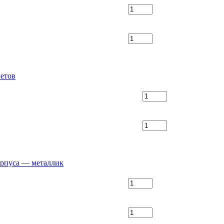
ветов
орпуса — металлик