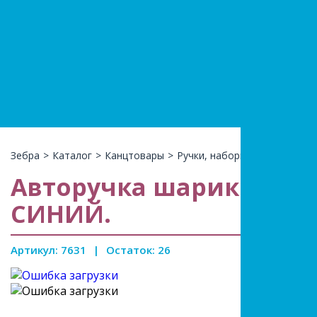
+7(966)74
КАТАЛ
Зебра
>
Каталог
>
Канцтовары
>
Ручки, наборы
>
Авторучка 
Авторучка шариковая, 
СИНИЙ.
Артикул: 7631
|
Остаток: 26