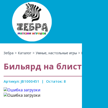
+7(966)74
КАТАЛ
Зебра
>
Каталог
>
Умные, настольные игры
>
Пазлы, лото, би
Бильярд на блистере
Артикул: JB1000451
|
Остаток: 8