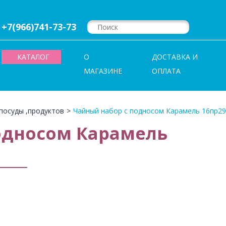
+7(966)741-73-73
КАТАЛОГ
О
ДОСТАВКА И
МАГАЗИНЕ
ОПЛАТА
посуды ,продуктов
>
Чайный набор с подносом Карамель 16пр29
односом Карамель