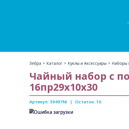
Зебра
>
Каталог
>
Куклы и Аксессуары
>
Наборы 
Чайный набор с п
16пр29х10х30
Артикул: 39497NI
|
Остаток: 10