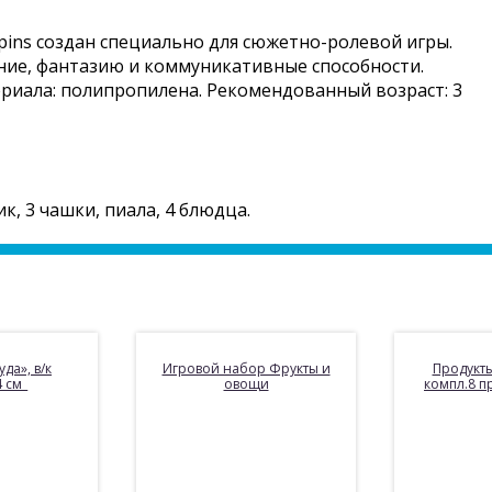
ins создан специально для сюжетно-ролевой игры.
ние, фантазию и коммуникативные способности.
риала: полипропилена. Рекомендованный возраст: 3
ик, 3 чашки, пиала, 4 блюдца.
да», в/к
Игровой набор Фрукты и
Продукты
 см_
овощи
компл.8 п