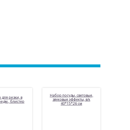
Набор посуды, световые,
 для резки, в
звуковые эффекты, в/к
редм., блистер
40*15*26 см