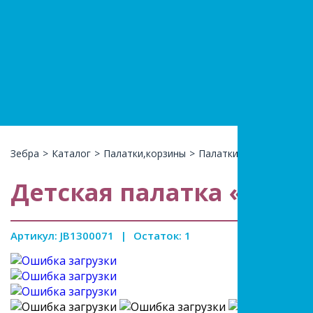
+7(966)74
КАТАЛ
Зебра
>
Каталог
>
Палатки,корзины
>
Палатки
>
Детская пал
Детская палатка «Поли
Артикул: JB1300071
|
Остаток: 1