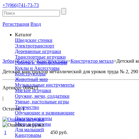
+7(966)741-73-73
Регистрация
Вход
Каталог
Шведские стенки
Электротранспорт
Деревянные игрушки
Транспортные игрушки
Зебра
>
Каталог
>
Конструкторы
>
Конструктор металл
>
Детский ко
Роботы и трансформеры
Куклы и Аксессуары
Детский конструктор металлический для уроков труда № 2, 290 
Конструкторы
Животный мир
Музыкальные инструменты
Артикул: 00842T
Мягкие игрушки
Оружие, мечи, солдатики
|
Умные, настольные игры
Творчество
Остаток: 1
Обучающие и развивающие
Палатки,корзины
Мячи и пригуны
Для малышей
1
450 руб.
Канцтовары