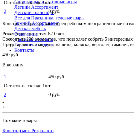
Спортивные и активные игры
Остаток на складе 1шт.
Летний Ассортимент
2
0 руб.
Детский транспорт
Все для Праздника, гелевые шары
Зимний Ассортимент
Конструктор раскрывает перед ребенком неограниченные возм
Детская мебель
Рекомендовано детям 6-10 лет.
О магазине
Состоит из 290 элементов, что позволяет собрать 5 интересных
Доставка и Оплата
Представленные модели: машина, коляска, вертолет, самолет, в
Гарантия и возврат
Контакты
450 руб
В корзину
1
450 руб.
Остаток на складе 1шт.
2
0 руб.
-
+
Похожие товары
Констр-р мет. Ретро-авто