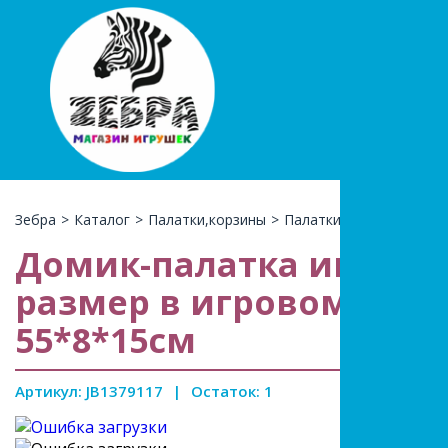
+7(966)74
КАТАЛ
Зебра
>
Каталог
>
Палатки,корзины
>
Палатки
>
Домик-палат
Домик-палатка игрово
размер в игровом виде 
55*8*15см
Артикул: JB1379117
|
Остаток: 1