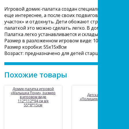
Игровой домик-палатка создан специально для мален
еще интереснее, а после своих подвигов ребенок см
участок» и отдохнуть. Дети обожают строить укромны
палаткой это можно сделать легко. В домике так ин
Палатка легко устанавливается и складывается как в 
Размер в разложенном игровом виде: 102х95х72см
Размер коробки: 55х15х8см
Возраст: предназначено для детей старше 3 лет.
Похожие товары
Домик-палатка игровой
«Малышка Пони», размер
Детская палатка
в игровом виде
«Полиция» 110*71*71см
112*112*94 см в/к
55*8*15см