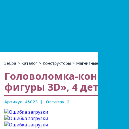
+7(966)74
КАТАЛ
Зебра
>
Каталог
>
Конструкторы
>
Магнитные конструкторы
Головоломка-конструк
фигуры 3D», 4 детали, 
Артикул: 45023
|
Остаток: 2