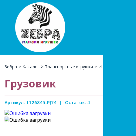
+7(966)74
КАТАЛ
Зебра
>
Каталог
>
Транспортные игрушки
>
Инерционные
>
Г
Грузовик
Артикул: 1126845-PJ74
|
Остаток: 4