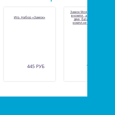
Замок Моя мечта, 2 куклы
в компл., аксесс. 12, свет,
Игр. Набор «Замок»
звук, батар.AA*2шт. в
компл.не вх., в ассорт.,
445 РУБ
1705 РУБ