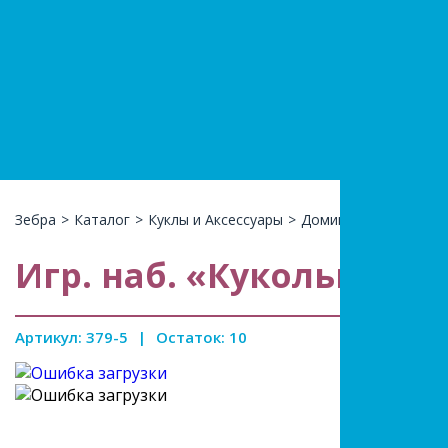
+7(966)74
КАТАЛ
Зебра
>
Каталог
>
Куклы и Аксессуары
>
Домики и Замки
>
Иг
Игр. наб. «Кукольный 
Артикул: 379-5
|
Остаток: 10