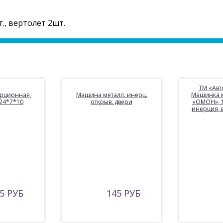
., вертолет 2шт.
ТМ «Ав
рционная,
Машина металл. инерц.
Машинка 
 24*7*10
открыв. двери
«ОМОН», 1:
инерция, в
5 РУБ
145 РУБ