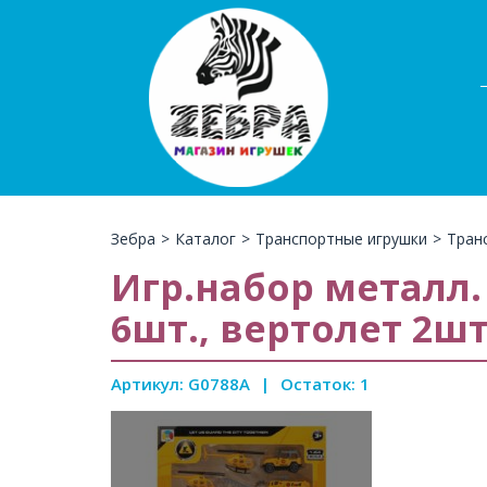
Зебра
>
Каталог
>
Транспортные игрушки
>
Тран
Игр.набор металл
6шт., вертолет 2шт
Артикул: G0788A
|
Остаток: 1