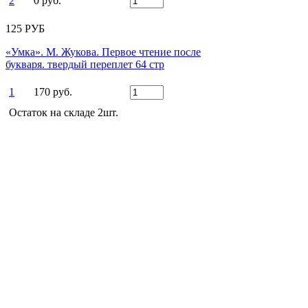
2
0 руб.
125 РУБ
«Умка». М. Жукова. Первое чтение после
букваря. твердый переплет 64 стр
1
170 руб.
Остаток на складе 2шт.
2
0 руб.
170 РУБ
Есть вопросы?
Оставьте заявку!
ЗАКАЗАТЬ ЗВОНОК
Заказать звонок