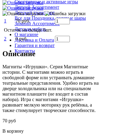
Спортивные и активные игры
Летний Ассортимент
Детский транспорт
Все для Праздника, гелевые шары
1
70 руб.
Зимний Ассортимент
Детская мебель
Остаток на складе 6шт.
О магазине
2
0 руб.
Доставка и Оплата
Гарантия и возврат
Контакты
Описание
Магниты «Игрушки». Серия Магнитные
истории. С магнитами можно играть в
свободной форме или устраивать домашние
театральные представления. Удобно играть на
дверце холодильника или на специальном
магнитном планшете (не входит в состав
набора). Игра с магнитами «Игрушки»
развивает мелкую моторику рук ребёнка, а
также стимулирует творческие способности.
70 руб
В корзину