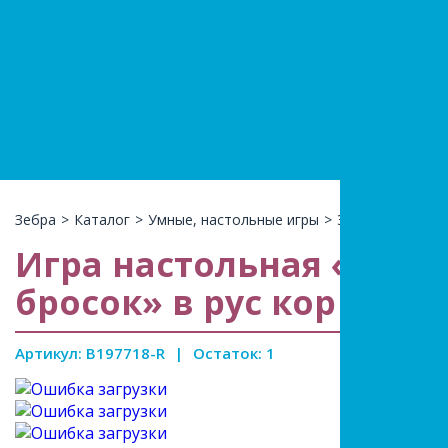
+7(966)74
КАТАЛ
Зебра
>
Каталог
>
Умные, настольные игры
>
Эрудиция, викт
Игра настольная «Игр
бросок» в рус кор
Артикул: B197718-R
|
Остаток: 1