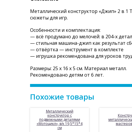
Металлический конструктор «Джип» 2 в 1 
сюжеты для игр.
Особенности и комплектация:
— всё продумано до мелочей: в 204-х детал
— стильная машина-джип как результат с
— отвёртка — инструмент в комплекте
— игрушка рекомендована для уроков тру
Размеры: 25 х 16 х 5 см. Материал металл.
Рекомендовано детям от 6 лет.
Похожие товары
Металлический
конструктор с
Констру
подвижными деталями
металлическ
«Мотоцикл», в/к 19,5*15*4
мастеров
см