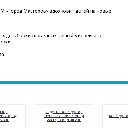
ТМ «Город Мастеров» вдохновит детей на новые
ях для сборки скрывается целый мир для игр
борки
да
ктор
Игрушка конструктор
ий «Город
металлический «город
Конструкто
» 3в1.
мастеров» джип 2в1.