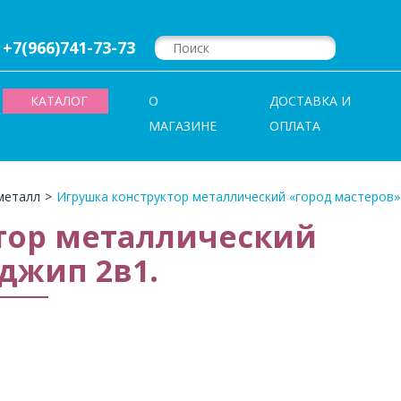
+7(966)741-73-73
КАТАЛОГ
О
ДОСТАВКА И
МАГАЗИНЕ
ОПЛАТА
металл
>
Игрушка конструктор металлический «город мастеров»
тор металлический
джип 2в1.