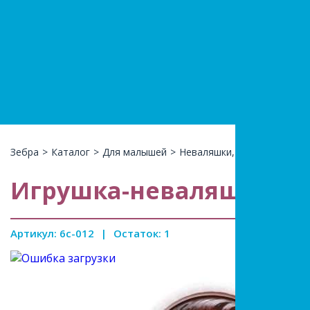
+7(966)74
КАТАЛ
Зебра
>
Каталог
>
Для малышей
>
Неваляшки, юла
>
Игрушка-
Игрушка-неваляшка, 35
Артикул: 6с-012
|
Остаток: 1