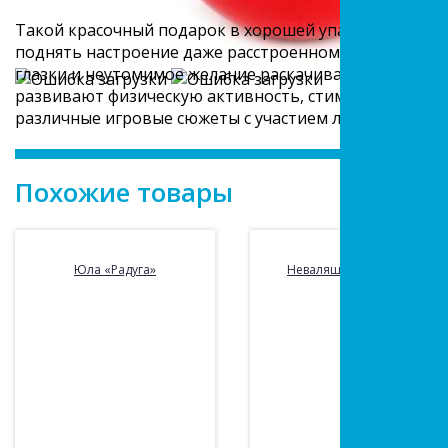
Такой красочный подарок в хорошей упаковке понра
поднять настроение даже расстроенному малышу, ведь
глазки и неутомимое желание раскачиваться из сторо
развивают физическую активность, стимулируют ме
различные игровые сюжеты с участием любимого пер
Похожие товары
Юла «Радуга»
Неваляшка Бамбини