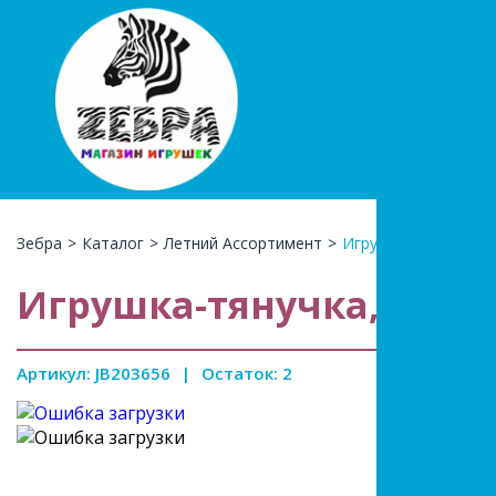
+7(966)74
КАТАЛ
Зебра
>
Каталог
>
Летний Ассортимент
>
Игрушка-тянучка, ц
Игрушка-тянучка, цвет
Артикул: JB203656
|
Остаток: 2