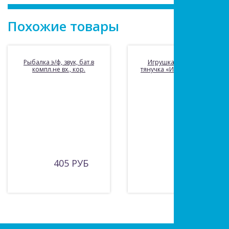
Похожие товары
Рыбалка э/ф, звук, бат.в
Игрушка пластизоль
компл.не вх., кор.
тянучка «Играем вместе»
405 РУБ
195 РУБ