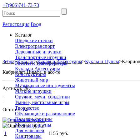
+7(966)741-73-73
Регистрация
Вход
Каталог
Шведские стенки
Электротранспорт
Деревянные игрушки
Транспортные игрушки
Зебра
>
Каталог
>
Куклы и Аксессуары
>
Куклы и Пупсы
>
Кабриол
Роботы и трансформеры
Куклы и Аксессуары
Кабриолет Нимфа, в асс-те
Конструкторы
Животный мир
Музыкальные инструменты
Артикул: 297
Мягкие игрушки
Оружие, мечи, солдатики
|
Умные, настольные игры
Творчество
Остаток: 24
Обучающие и развивающие
Палатки,корзины
Мячи и пригуны
Для малышей
1
1155 руб.
Канцтовары