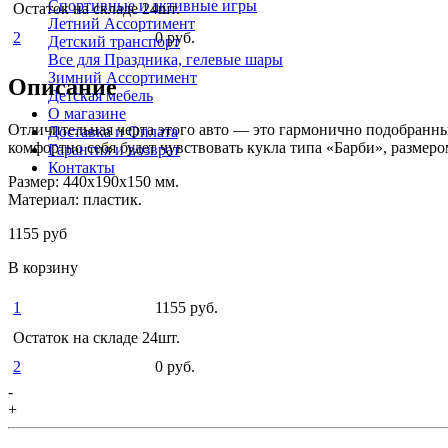
Спортивные и активные игры
Остаток на складе 24шт.
Летний Ассортимент
2
0 руб.
Детский транспорт
Все для Праздника, гелевые шары
Зимний Ассортимент
Описание
Детская мебель
О магазине
Отличительная черта этого авто — это гармонично подобранны
Доставка и Оплата
комфортно себя будет чувствовать кукла типа «Барби», размеро
Гарантия и возврат
Контакты
Размер: 440x190x150 мм.
Материал: пластик.
1155 руб
В корзину
1
1155 руб.
Остаток на складе 24шт.
2
0 руб.
-
+