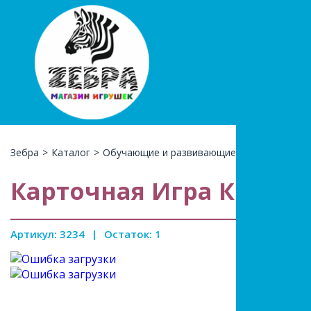
+7(966)74
КАТАЛ
Зебра
>
Каталог
>
Обучающие и развивающие
>
Головоломк
Карточная Игра Крокоз
Артикул: 3234
|
Остаток: 1