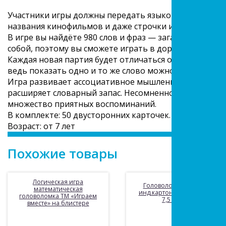
Участники игры должны передать языком жестов и ми
названия кинофильмов и даже строчки из песен, не пр
В игре вы найдёте 980 слов и фраз — загадок. Игровы
собой, поэтому вы сможете играть в дороге или в гост
Каждая новая партия будет отличаться от предыдущей
ведь показать одно и то же слово можно разными сп
Игра развивает ассоциативное мышление, позволяет 
расширяет словарный запас. Несомненно, «Крокозавр
множество приятных воспоминаний.
В комплекте: 50 двусторонних карточек.
Возраст: от 7 лет
Похожие товары
Логическая игра
Головоломка КУБИК, в
математическая
инд.картонной упаковке,
головоломка ТМ «Играем
7,5 х7,5см
вместе» на блистере