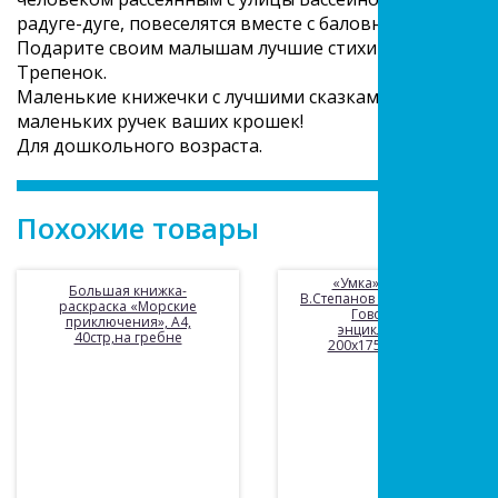
радуге-дуге, повеселятся вместе с баловником пудел
Подарите своим малышам лучшие стихи С. Маршака с
Трепенок.
Маленькие книжечки с лучшими сказками и стихами 
маленьких ручек ваших крошек!
Для дошкольного возраста.
Похожие товары
«Умка». Зоопарк.
Большая книжка-
В.Степанов (5 звук. кнопок,
раскраска «Морские
Говорящая
приключения», А4,
энциклопедия).
40стр,на гребне
200х175мм, 10 стр.