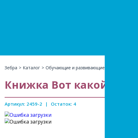
+7(966)74
КАТАЛ
Зебра
>
Каталог
>
Обучающие и развивающие
>
Книжки
>
Кн
Книжка Вот какой рас
Артикул: 2459-2
|
Остаток: 4