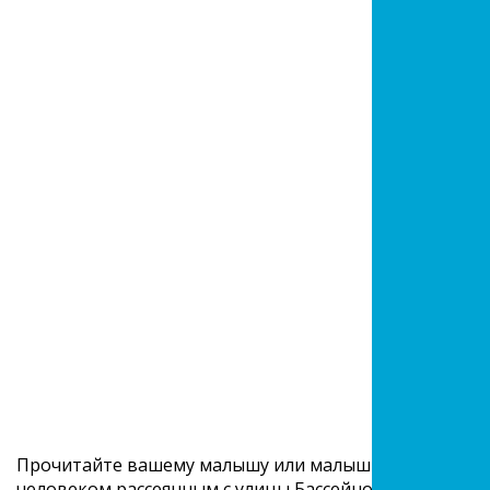
Прочитайте вашему малышу или малышке знаменитые
человеком рассеянным с улицы Бассейной, узнают, что