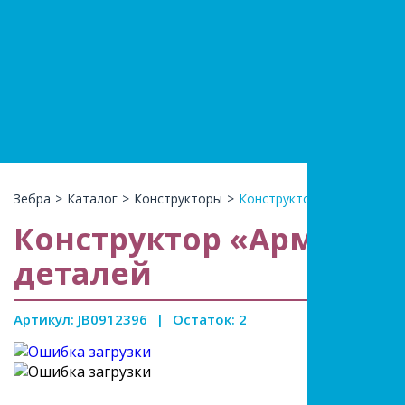
+7(966)74
КАТАЛ
Зебра
>
Каталог
>
Конструкторы
>
Конструктор «Армия», Вер
Конструктор «Армия», В
деталей
Артикул: JB0912396
|
Остаток: 2