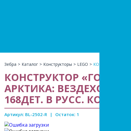
+7(966)74
КАТАЛ
Зебра
>
Каталог
>
Конструкторы
>
LEGO
>
КОНСТРУКТОР «ГО
КОНСТРУКТОР «ГОРОД 
АРКТИКА: ВЕЗДЕХОД-КР
168ДЕТ. В РУСС. КОР. в 
Артикул: BL-2502-R
|
Остаток: 1