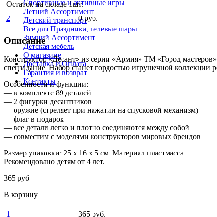
Спортивные и активные игры
Остаток на складе 1шт.
Летний Ассортимент
2
0 руб.
Детский транспорт
Все для Праздника, гелевые шары
Зимний Ассортимент
Описание
Детская мебель
О магазине
Конструктор «Десант» из cерии «Армия» ТМ «Город мастеров» с
Доставка и Оплата
спецзадание. Набор станет гордостью игрушечной коллекции р
Гарантия и возврат
Контакты
Особенности и функции:
— в комплекте 89 деталей
— 2 фигурки десантников
— оружие (стреляет при нажатии на спусковой механизм)
— флаг в подарок
— все детали легко и плотно соединяются между собой
— совместим с моделями конструкторов мировых брендов
Размер упаковки: 25 x 16 x 5 см. Материал пластмасса.
Рекомендовано детям от 4 лет.
365 руб
В корзину
1
365 руб.