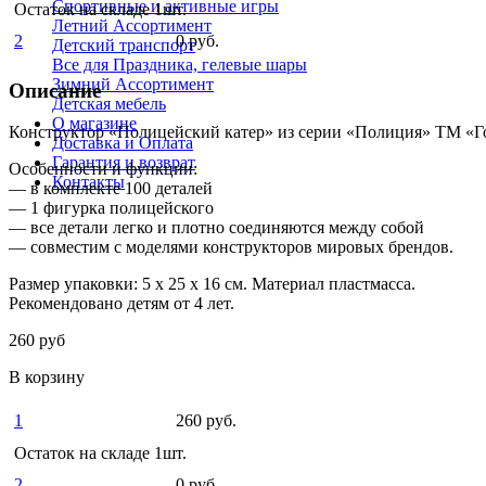
Спортивные и активные игры
Остаток на складе 1шт.
Летний Ассортимент
2
0 руб.
Детский транспорт
Все для Праздника, гелевые шары
Зимний Ассортимент
Описание
Детская мебель
О магазине
Конструктор «Полицейский катер» из серии «Полиция» ТМ «Гор
Доставка и Оплата
Гарантия и возврат
Особенности и функции:
Контакты
— в комплекте 100 деталей
— 1 фигурка полицейского
— все детали легко и плотно соединяются между собой
— совместим с моделями конструкторов мировых брендов.
Размер упаковки: 5 x 25 x 16 см. Материал пластмасса.
Рекомендовано детям от 4 лет.
260 руб
В корзину
1
260 руб.
Остаток на складе 1шт.
2
0 руб.