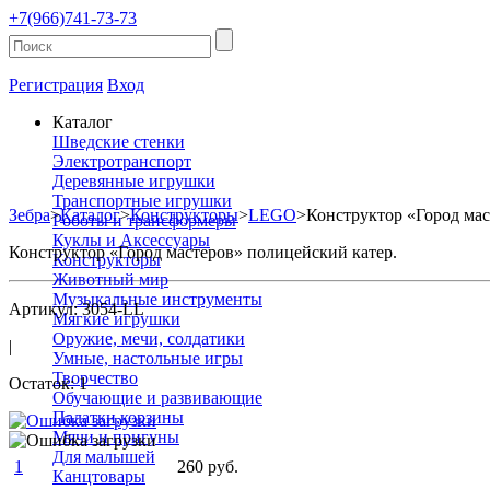
+7(966)741-73-73
Регистрация
Вход
Каталог
Шведские стенки
Электротранспорт
Деревянные игрушки
Транспортные игрушки
Зебра
>
Каталог
>
Конструкторы
>
LEGO
>
Конструктор «Город мас
Роботы и трансформеры
Куклы и Аксессуары
Конструктор «Город мастеров» полицейский катер.
Конструкторы
Животный мир
Музыкальные инструменты
Артикул: 3054-LL
Мягкие игрушки
Оружие, мечи, солдатики
|
Умные, настольные игры
Творчество
Остаток: 1
Обучающие и развивающие
Палатки,корзины
Мячи и пригуны
Для малышей
1
260 руб.
Канцтовары