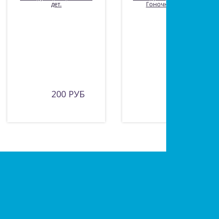
дет.
Гоночный болид
200 РУБ
490 РУБ
Есть вопросы?
Оставьте заявку!