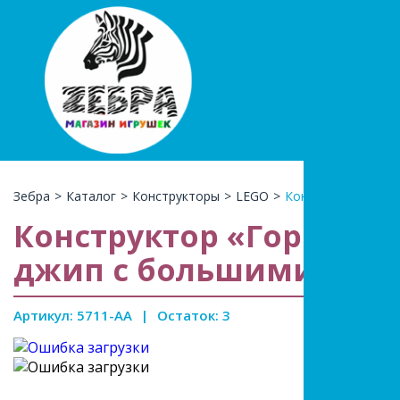
+7(966)74
КАТАЛ
Зебра
>
Каталог
>
Конструкторы
>
LEGO
>
Конструктор «Горо
Конструктор «Город ма
джип с большими коле
Артикул: 5711-AA
|
Остаток: 3