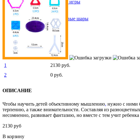
Спортивные и активные игры
Летний Ассортимент
Детский транспорт
Все для Праздника, гелевые шары
Зимний Ассортимент
Детская мебель
О магазине
Доставка и Оплата
Гарантия и возврат
Контакты
1
2130 руб.
2
0 руб.
ОПИСАНИЕ
Чтобы научить детей объективному мышлению
,
нужно с ними б
терпению, а также внимательности. Составляя из разноцветных 
несомненно, развивает фантазию, но вместе с тем учит ребенк
2130 руб
В корзину