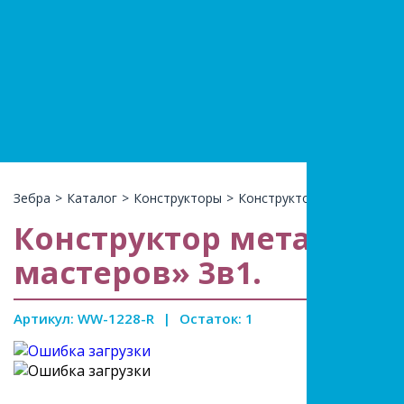
+7(966)74
КАТАЛ
Зебра
>
Каталог
>
Конструкторы
>
Конструктор металл
>
Кон
Конструктор металлич
мастеров» 3в1.
Артикул: WW-1228-R
|
Остаток: 1