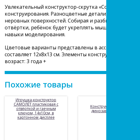
Увлекательный конструктор-скрутка «Собачка» подх
конструирования. Разноцветные детали, из которых с
неровных поверхностей. Собирая и разбирая констру
отвёртки, ребёнок будет укреплять мышцы рук, разв
навыки моделирования.
Цветовые варианты представлены в ассортименте. Р
составляет 12х8х13 см. Элементы конструктора выпо
возраст: 3 года +
Похожие товары
Игрушка-конструктор
САМОЛЁТ пластиковая с
Конструктор-скрутка
отвёрткой и гаечным
динозавр, отвертка
ключом, 14х10см, в
картонном дисплее