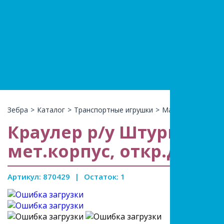
+7(966)74
КАТАЛ
Зебра
>
Каталог
>
Транспортные игрушки
>
Машины на р/у
>
Краулер р/у Штурм, акку
мет.корпус, откр.двери
Артикул: 870429
|
Остаток: 1