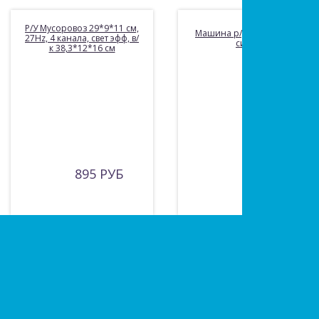
Р/У Мусоровоз 29*9*11 см,
Машина р/у монстр-трак,
27Hz, 4 канала, свет эфф, в/
синий
к 38,3*12*16 см
895 РУБ
905 РУБ
Есть вопросы?