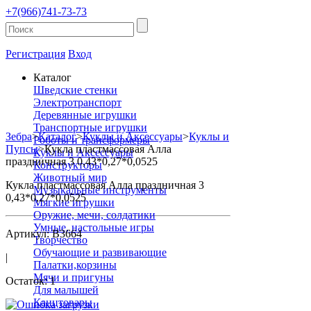
+7(966)741-73-73
Регистрация
Вход
Каталог
Шведские стенки
Электротранспорт
Деревянные игрушки
Транспортные игрушки
Зебра
>
Каталог
>
Куклы и Аксессуары
>
Куклы и
Роботы и трансформеры
Пупсы
>
Кукла пластмассовая Алла
Куклы и Аксессуары
праздничная 3 0,43*0,27*0,0525
Конструкторы
Животный мир
Кукла пластмассовая Алла праздничная 3
Музыкальные инструменты
0,43*0,27*0,0525
Мягкие игрушки
Оружие, мечи, солдатики
Умные, настольные игры
Артикул: В3664
Творчество
Обучающие и развивающие
|
Палатки,корзины
Мячи и пригуны
Остаток: 1
Для малышей
Канцтовары