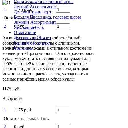
Спортивные и активные игры
Летний Ассортимент
1
1175 руб.
Детский транспорт
Все для Праздника, гелевые шары
Остаток на складе 1шт.
Зимний Ассортимент
2
0 руб.
Детская мебель
О магазине
Доставка и Оплата
Алла праздничная 3 – это обновлённый
Гарантия и возврат
современный образ куклы с длинными,
Контакты
волнистымиволосами в стильном костюме из
коллекции «Праздничная».Эта очаровательная
кукла может стать настоящей подружкой для
ребёнка. У неё красивые глазки, пушистые
ресницы и длинные мягкиеволосы, которые
можно завивать, расчёсывать, укладывать в
разные причёски, меняя образ куклы
1175 руб
В корзину
1
1175 руб.
Остаток на складе 1шт.
2
0 руб.