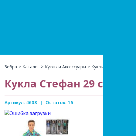
+7(966)74
КАТАЛ
Зебра
>
Каталог
>
Куклы и Аксессуары
>
Куклы и Пупсы
>
Кукл
Кукла Стефан 29 см, в ас
Артикул: 4608
|
Остаток: 16