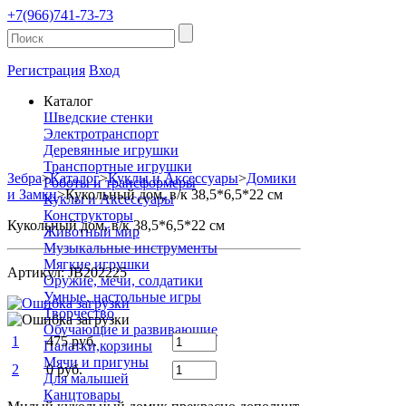
+7(966)741-73-73
Регистрация
Вход
Каталог
Шведские стенки
Электротранспорт
Деревянные игрушки
Транспортные игрушки
Зебра
>
Каталог
>
Куклы и Аксессуары
>
Домики
Роботы и трансформеры
и Замки
>
Кукольный дом, в/к 38,5*6,5*22 см
Куклы и Аксессуары
Конструкторы
Кукольный дом, в/к 38,5*6,5*22 см
Животный мир
Музыкальные инструменты
Мягкие игрушки
Артикул: JB202225
Оружие, мечи, солдатики
Умные, настольные игры
Творчество
Обучающие и развивающие
1
475 руб.
Палатки,корзины
Мячи и пригуны
2
0 руб.
Для малышей
Канцтовары