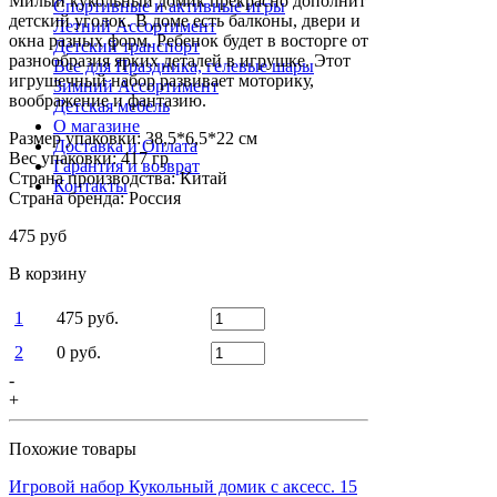
Милый кукольный домик прекрасно дополнит
Спортивные и активные игры
детский уголок. В доме есть балконы, двери и
Летний Ассортимент
окна разных форм. Ребенок будет в восторге от
Детский транспорт
разнообразия ярких деталей в игрушке. Этот
Все для Праздника, гелевые шары
игрушечный набор развивает моторику,
Зимний Ассортимент
воображение и фантазию.
Детская мебель
О магазине
Размер упаковки: 38,5*6,5*22 см
Доставка и Оплата
Вес упаковки: 417 гр
Гарантия и возврат
Страна производства: Китай
Контакты
Страна бренда: Россия
475 руб
В корзину
1
475 руб.
2
0 руб.
-
+
Похожие товары
Игровой набор Кукольный домик с аксесс. 15