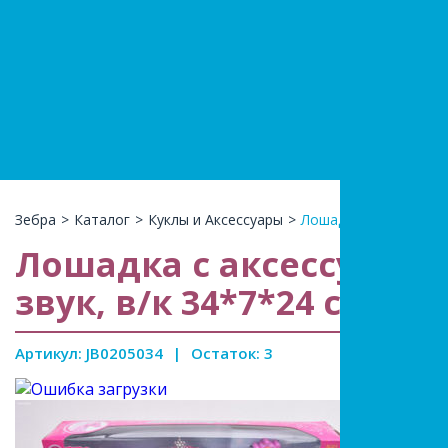
+7(966)74
КАТАЛ
Зебра
>
Каталог
>
Куклы и Аксессуары
>
Лошадка с аксессуарам
Лошадка с аксессуарами,
звук, в/к 34*7*24 см
Артикул: JB0205034
|
Остаток: 3