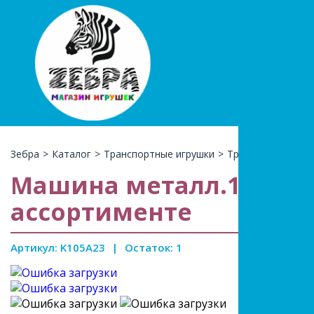
+7(966)74
КАТАЛ
Зебра
>
Каталог
>
Транспортные игрушки
>
Транспорт метал
Машина металл.1:50, ин
ассортименте
Артикул: K105A23
|
Остаток: 1