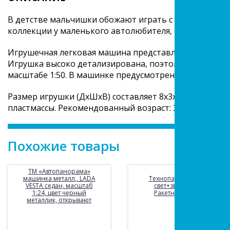
В детстве мальчишки обожают играть с машинками! 
коллекции у маленького автолюбителя, тем, конечно 
Игрушечная легковая машина представлена в ассорти
Игрушка высоко детализирована, поэтому выглядит 
масштабе 1:50. В машинке предусмотрен инерционны
Размер игрушки (ДхШхВ) составляет 8х3х2,5 см. Изде
пластмассы. Рекомендованный возраст: 3 года +
Похожие товары
ТМ «Автопанорама»
машинка металл., LADA
Технопарк. Машина
VESTA седан, масштаб
свет+звук «Камаз
1:24, цвет черный
Ракетница» 25см
металлик, открывают