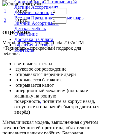
Спортивные и активные игры
Летний Ассортимент
1
0 руб.
Детский транспорт
Все для Праздника, гелевые шары
2
0 руб.
Зимний Ассортимент
Детская мебель
ОПИСАНИЕ
О магазине
Доставка и Оплата
Металлическая модель «Lada 2107» ТМ
Гарантия и возврат
«Технопарк» прекрасный подарок для
Контакты
ребёнка:
световые эффекты
звуковое сопровождение
открываются передние двери
открывается багажник
открывается капот
инерционный механизм (поставьте
машинку на ровную
поверхность
,
потяните за корпус назад,
отпустите и она начнёт быстро двигаться
вперёд)
Металлическая модель, выполненная с учётом
всех особенностей прототипа, обязательно
понравится вашему ребёнку. Благодаря