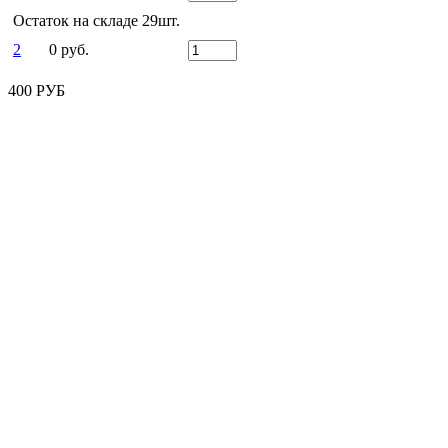
Остаток на складе 29шт.
2
0 руб.
400 РУБ
Машина металл «CADILLAC ESCALADE»
12см, открыв. двери, инерц., белый в кор.
Технопарк
1
400 руб.
Остаток на складе 14шт.
2
0 руб.
400 РУБ
Есть вопросы?
Оставьте заявку!
ЗАКАЗАТЬ ЗВОНОК
Заказать звонок