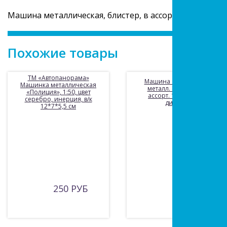
Машина металлическая, блистер, в ассортименте
Похожие товары
ТМ «Автопанорама»
Машина «Технопарк»
Машинка металлическая
металл. Пожарная в
«Полиция», 1:50, цвет
ассорт. 1:72 в кор. в
серебро, инерция, в/к
дисплее
12*7*5,5 см
250 РУБ
130 РУБ