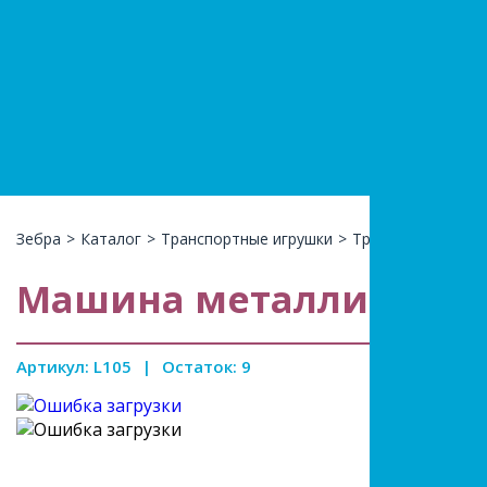
+7(966)74
КАТАЛ
Зебра
>
Каталог
>
Транспортные игрушки
>
Транспорт метал
Машина металлическая
Артикул: L105
|
Остаток: 9