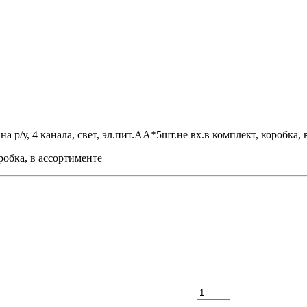
а р/у, 4 канала, свет, эл.пит.АА*5шт.не вх.в комплект, коробка,
робка, в ассортименте