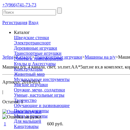
+7(966)741-73-73
Регистрация
Вход
Каталог
Шведские стенки
Электротранспорт
Деревянные игрушки
Транспортные игрушки
Зебра
>
Каталог
>
Транспортные игрушки
>
Машины на р/у
>
Машин
Роботы и трансформеры
Куклы и Аксессуары
Машина р/у, 4 канала, свет, эл.пит.АА*5шт.не вх.в комплект, ко
Конструкторы
Животный мир
Музыкальные инструменты
Артикул: 2018-01A
Мягкие игрушки
Оружие, мечи, солдатики
|
Умные, настольные игры
Творчество
Остаток: 1
Обучающие и развивающие
Палатки,корзины
Мячи и пригуны
Для малышей
1
600 руб.
Канцтовары