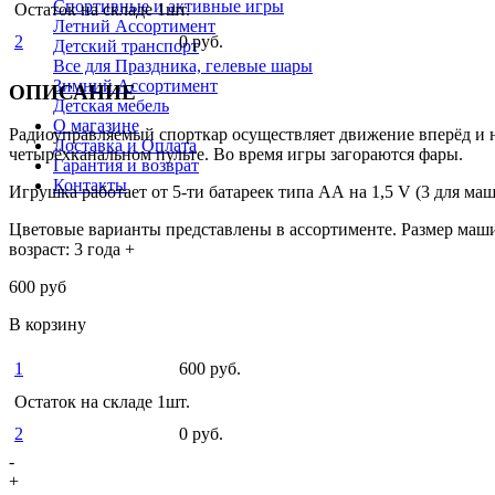
Спортивные и активные игры
Остаток на складе 1шт.
Летний Ассортимент
2
0 руб.
Детский транспорт
Все для Праздника, гелевые шары
Зимний Ассортимент
ОПИСАНИЕ
Детская мебель
О магазине
Радиоуправляемый спорткар осуществляет движение вперёд и н
Доставка и Оплата
четырёхканальном пульте. Во время игры загораются фары.
Гарантия и возврат
Контакты
Игрушка работает от 5-ти батареек типа АА на 1,5 V (3 для ма
Цветовые варианты представлены в ассортименте. Размер маши
возраст: 3 года +
600 руб
В корзину
1
600 руб.
Остаток на складе 1шт.
2
0 руб.
-
+