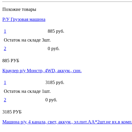
Похожие товары
Р/У Грузовая машина
1
885 руб.
Остаток на складе 3шт.
2
0 руб.
885 РУБ
Краулер р/у Монстр, 4WD, аккум., син.
1
3185 руб.
Остаток на складе 1шт.
2
0 руб.
3185 РУБ
Машина р/у, 4 канала, свет, аккум., эл.пит.АА*2шт.не вх.в комп