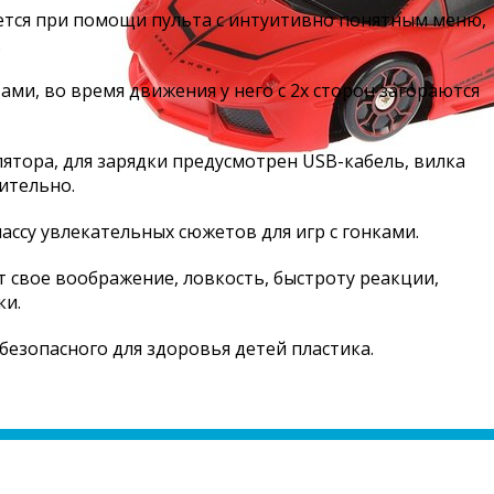
тся при помощи пульта с интуитивно понятным меню,
.
и, во время движения у него с 2х сторон загораются
тора, для зарядки предусмотрен USB-кабель, вилка
ительно.
ссу увлекательных сюжетов для игр с гонками.
т свое воображение, ловкость, быстроту реакции,
ки.
безопасного для здоровья детей пластика.