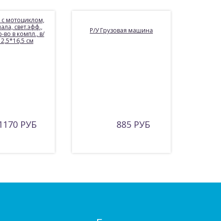
з с мотоциклом,
ала, свет.эфф.,
Р/У Грузовая машина
-во в компл., в/
12,5*16,5 см
1170 РУБ
885 РУБ