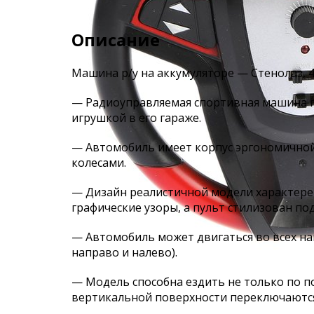
Описание
Машина р/у на аккумуляторе — Стенолаз, 4
— Радиоуправляемая спортивная машина п
игрушкой в его гараже.
— Автомобиль имеет корпус эргономично
колесами.
— Дизайн реалистичной модели характере
графические узоры, а пульт стилизован под
— Автомобиль может двигаться во всех на
направо и налево).
— Модель способна ездить не только по по
вертикальной поверхности переключаются