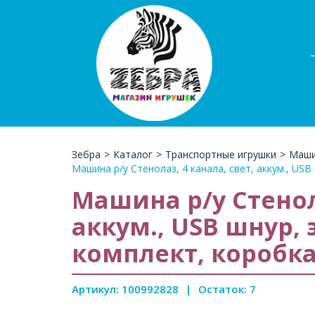
Зебра
>
Каталог
>
Транспортные игрушки
>
Маши
Машина р/у Стенолаз, 4 канала, свет, аккум., USB
Машина р/у Стенола
аккум., USB шнур, 
комплект, коробка
Артикул: 100992828
|
Остаток: 7