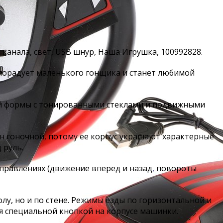
 канала, свет, USB шнур, Наша Игрушка, 100992828.
орадует маленького гонщика и станет любимой
й формы с тонированными стеклами и подвижными
н гоночной, потому ее корпус украшают характерные
 руль.
правлениях (движение вперед и назад
,
повороты
лу, но и по стене. Режимы езды по горизонтальной и
 специальной кнопкой на корпусе машинки.