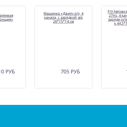
Р/У Автово
Машинка «Джип» р/у, 4
вляемая
27Hz, 4 кан
канала, с зарядкой, в/к
Гонщик»
зарядн.устр
26*15*14 см
к 44,5*
10 РУБ
705 РУБ