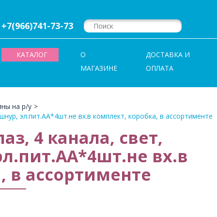
+7(966)741-73-73
КАТАЛОГ
О
ДОСТАВКА И
МАГАЗИНЕ
ОПЛАТА
ны на р/у
>
 шнур, эл.пит.АА*4шт.не вх.в комплект, коробка, в ассортименте
з, 4 канала, свет,
эл.пит.АА*4шт.не вх.в
, в ассортименте