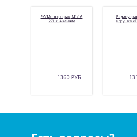
Р/У Монстр-трак, М1:16,
Радиоупра
27Hz, 4 канала
игрушка «
1360 РУБ
13