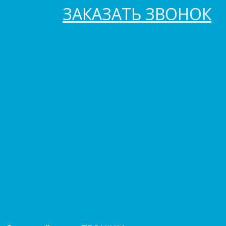
ЗАКАЗАТЬ ЗВОНОК
Мы в инстаграм
+7(966)741-73-
73
Позвоните нам, мы рады каждому звонку