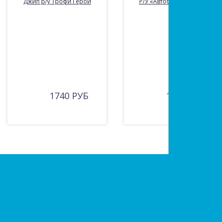
Джип р/у Трофи Герой
Р/У «Автобус», 4 канала
1740 РУБ
1420 РУБ
Есть вопросы?
Оставьте заявку!