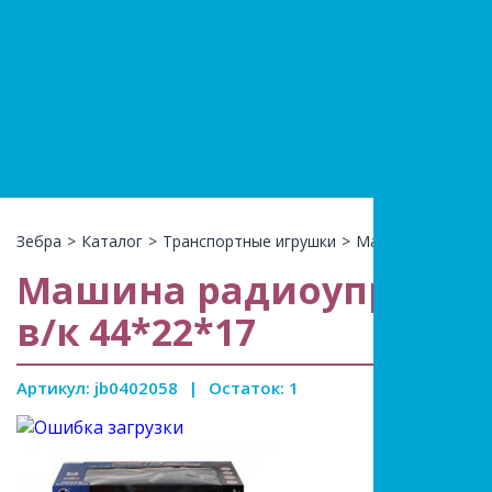
+7(966)74
КАТАЛ
Зебра
>
Каталог
>
Транспортные игрушки
>
Машины на р/у
>
Машина радиоуправляем
в/к 44*22*17
Артикул: jb0402058
|
Остаток: 1