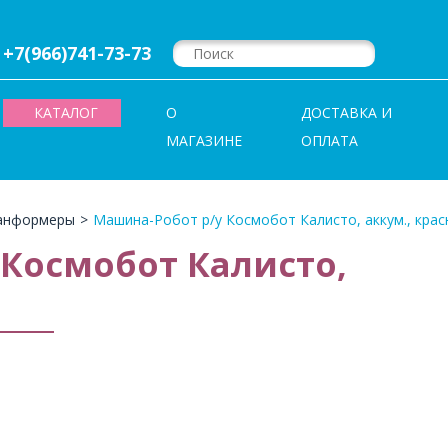
+7(966)741-73-73
КАТАЛОГ
О
ДОСТАВКА И
МАГАЗИНЕ
ОПЛАТА
анформеры
>
Машина-Робот р/у Космобот Калисто, аккум., крас
 Космобот Калисто,