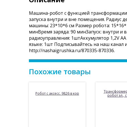
Машина-робот с функцией трансформации 
запуска внутри и вне помещения. Радиус д
машины: 23*10*6 см Размер робота: 15*16*1
минВремя заряда: 90 минЗапуск: внутри 
радиоуправления: 1штАккумулятор 1,2V АА
языке: 1шт Подписывайтесь на наш канал и
http://nashaigrushka.ru/870335-870336.
Похожие товары
Трансформе
Робот с аксесс. 9826 в кор
робот эл., с