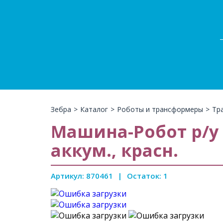
Зебра
>
Каталог
>
Роботы и трансформеры
>
Тр
Машина-Робот р/у
аккум., красн.
Артикул: 870461
|
Остаток: 1