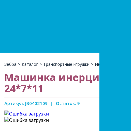
+7(966)74
КАТАЛ
Зебра
>
Каталог
>
Транспортные игрушки
>
Инерционные
>
М
Машинка инерционная,
24*7*11
Артикул: JB0402109
|
Остаток: 9