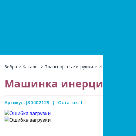
+7(966)74
КАТАЛ
Зебра
>
Каталог
>
Транспортные игрушки
>
Инерционные
>
М
Машинка инерционная 
Артикул: JB0402129
|
Остаток: 1