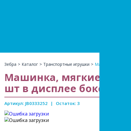
+7(966)74
КАТАЛ
Зебра
>
Каталог
>
Транспортные игрушки
>
Машинка, мягкие 
Машинка, мягкие крыл
шт в дисплее боксе 34*
Артикул: JB0333252
|
Остаток: 3