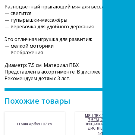
Разноцветный прыгающий мяч для весёлой игры:
— светится
— пупырышки-массажёры
— веревочка для удобного держания
Это отличная игрушка для развития:
— мелкой моторики
— воображения
Диаметр: 7,5 см. Материал ПВХ.
Представлен в ассортименте. В дисплее 12 шт.
Рекомендуем детям с 3 лет.
Похожие товары
МЯЧ ПВХ ПРЫГАЮЩИЙ
7,5СМ, СО СВЕТОМ,
Н.Мяч Арбуз 107 см
ПИЩАЛКА, В АССОРТ. В
ДИСПЛЕЕ УП-12ШТ в
кор.24уп