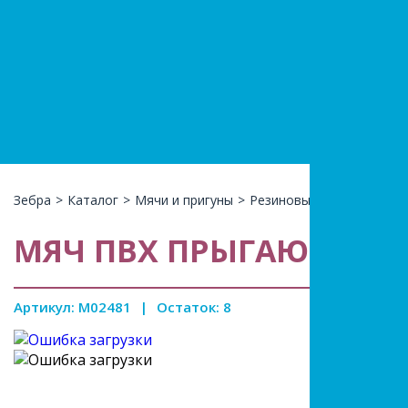
+7(966)74
КАТАЛ
Зебра
>
Каталог
>
Мячи и пригуны
>
Резиновые мячи
>
МЯЧ 
МЯЧ ПВХ ПРЫГАЮЩИЙ 7
Артикул: M02481
|
Остаток: 8