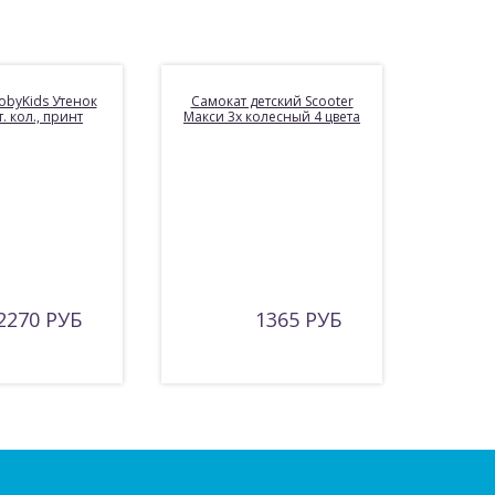
obyKids Утенок
Самокат детский Scooter
ет. кол., принт
Макси 3х колесный 4 цвета
2270 РУБ
1365 РУБ