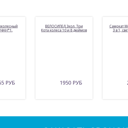
хколесный
ВЕЛОСИПЕД 3кол. Три
Самокат M
V4AH*1.
Кота колеса 10 и 8 дюймов
3 в 1, св
55 РУБ
1950 РУБ