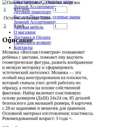
Спортивные и активные игры
Летний Ассортимент
1
915 руб.
Детский транспорт
Все для Праздника, гелевые шары
Остаток на складе 32шт.
Зимний Ассортимент
2
0 руб.
Детская мебель
О магазине
Доставка и Оплата
Описание
Гарантия и возврат
Контакты
Мозаика «Весёлая геометрия» познакомит
ребёнка с цветами, поможет ему выучить
геометрические фигуры, развить воображение
и мелкую моторику и сформировать
эстетический интеллект. Мозаика — это
особый вид конструирования на плоскости,
который сначала учит детей работать по
образцу, а потом на основе собственной
фантазии. Набор включает пластиковую
основу размером (ДхШ) 24х24 см, 85 деталей
безопасного для малышей размера, 8 карточек
с 28-ю заданиями и мешочек для хранения.
Основной материал изготовления: пластмасса.
Рекомендованный возраст: 3 года +.