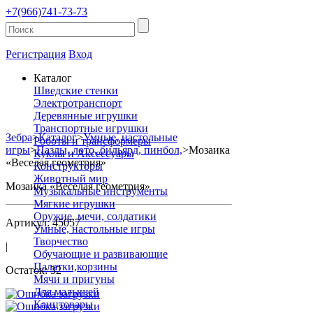
+7(966)741-73-73
Регистрация
Вход
Каталог
Шведские стенки
Электротранспорт
Деревянные игрушки
Транспортные игрушки
Зебра
>
Каталог
>
Умные, настольные
Роботы и трансформеры
игры
>
Пазлы, лото, бильярд, пинбол,
>
Мозаика
Куклы и Аксессуары
«Веселая геометрия»
Конструкторы
Животный мир
Мозаика «Веселая геометрия»
Музыкальные инструменты
Мягкие игрушки
Оружие, мечи, солдатики
Артикул: 45057
Умные, настольные игры
Творчество
|
Обучающие и развивающие
Палатки,корзины
Остаток: 32
Мячи и пригуны
Для малышей
Канцтовары