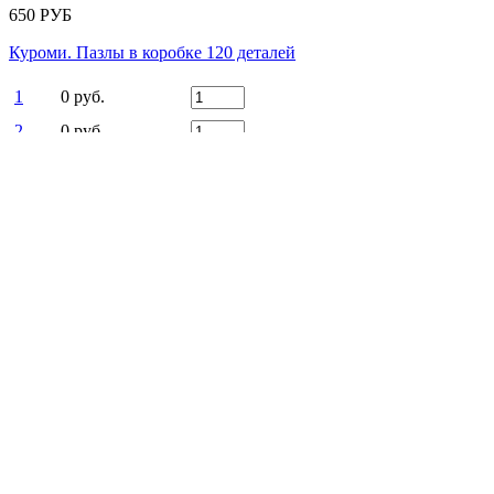
650 РУБ
Куроми. Пазлы в коробке 120 деталей
1
0 руб.
2
0 руб.
РУБ
Есть вопросы?
Оставьте заявку!
ЗАКАЗАТЬ ЗВОНОК
Заказать звонок
Ежедневно
c 9:00 до 22:00