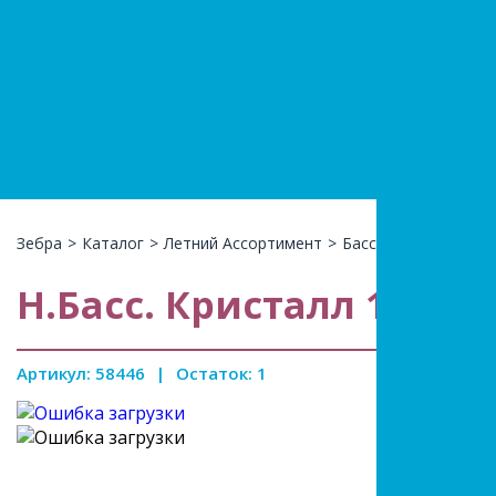
+7(966)74
КАТАЛ
Зебра
>
Каталог
>
Летний Ассортимент
>
Бассейны ,жилеты ,
Н.Басс. Кристалл 168х38
Артикул: 58446
|
Остаток: 1